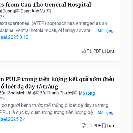
lts from Can Tho General Hospital
ai Duong
Doan Anh Vu
025
 extraperitoneal (eTEP) approach has emerged as an
isional ventral hernia repair, offering several ...
Mở rộng
jsel.2025.3.10
Tải PDF
Lưu
 PULP trong tiên lượng kết quả sớm điều
ổ loét dạ dày tá tràng
Bùi Hồng Minh Hậu
Bùi Thanh Phước
Mở rộng
025
 cơ người bệnh trước mổ thủng ổ loét dạ dày tá tràng
PPU) là cực kỳ quan trọng trong tiên lượng bệ...
Mở rộng
jsel.2025.2.4
Tải PDF
Lưu