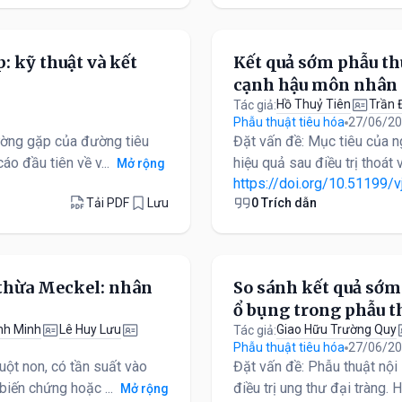
: kỹ thuật và kết
Kết quả sớm phẫu thu
cạnh hậu môn nhân 
Hồ Thuỷ Tiên
Trần 
Tác giả:
Phẫu thuật tiêu hóa
27/06/2
hường gặp của đường tiêu
Đặt vấn đề: Mục tiêu của n
áo đầu tiên về v...
hiệu quả sau điều trị thoá
Mở rộng
https://doi.org/10.51199/v
Tải PDF
Lưu
0 Trích dẫn
 thừa Meckel: nhân
So sánh kết quả sớm
ổ bụng trong phẫu thu
nh Minh
Lê Huy Lưu
Giao Hữu Trường Quy
Tác giả:
Phẫu thuật tiêu hóa
27/06/2
uột non, có tần suất vào
Đặt vấn đề: Phẫu thuật nội
biến chứng hoặc ...
điều trị ung thư đại tràng. 
Mở rộng