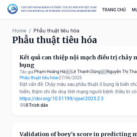
TRANG CHỦ
MỤ
Home
/
Phẫu thuật tiêu hóa
Phẫu thuật tiêu hóa
Kết quả can thiệp nội mạch điều trị chảy 
bụng
Phạm Hoàng Hà
Lê Thanh Dũng
Nguyễn Thị Th
Tác giả:
Phẫu thuật tiêu hóa
27/06/2025
Đặt vấn đề: Chảy máu sau phẫu thuật ổ bụng là biến ch
hiểm, thậm chí đe doạ tính mạng người bệnh. Điều trị có 
https://doi.org/10.51199/vjsel.2025.2.3
0 Trích dẫn
Validation of boey's score in predicting 