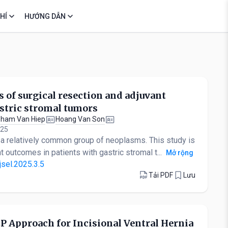
HÍ
HƯỚNG DẪN
of surgical resection and adjuvant
stric stromal tumors
ham Van Hiep
Hoang Van Son
025
 a relatively common group of neoplasms. This study is
 outcomes in patients with gastric stromal t...
Mở rộng
jsel.2025.3.5
Tải PDF
Lưu
P Approach for Incisional Ventral Hernia