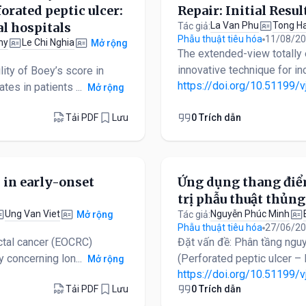
orated peptic ulcer:
Repair: Initial Resu
l hospitals
La Van Phu
Tong H
Tác giả:
Phẫu thuật tiêu hóa
11/08/2
hy
Le Chi Nghia
Mở rộng
The extended-view totally
innovative technique for inc
lity of Boey’s score in
https://doi.org/10.51199/v
tes in patients ...
Mở rộng
Tải PDF
Lưu
0 Trích dẫn
 in early-onset
Ứng dụng thang điểm
trị phẫu thuật thủng 
Ung Van Viet
Nguyễn Phúc Minh
Tác giả:
Mở rộng
Phẫu thuật tiêu hóa
27/06/2
ctal cancer (EOCRC)
Đặt vấn đề: Phân tầng nguy
 concerning lon...
(Perforated peptic ulcer – 
Mở rộng
https://doi.org/10.51199/v
Tải PDF
Lưu
0 Trích dẫn