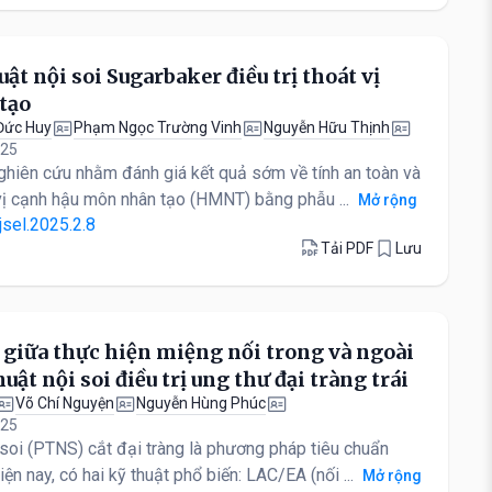
ật nội soi Sugarbaker điều trị thoát vị
tạo
Đức Huy
Phạm Ngọc Trường Vinh
Nguyễn Hữu Thịnh
025
ghiên cứu nhằm đánh giá kết quả sớm về tính an toàn và
t vị cạnh hậu môn nhân tạo (HMNT) bằng phẫu ...
Mở rộng
jsel.2025.2.8
Tải PDF
Lưu
 giữa thực hiện miệng nối trong và ngoài
ật nội soi điều trị ung thư đại tràng trái
Võ Chí Nguyện
Nguyễn Hùng Phúc
025
 soi (PTNS) cắt đại tràng là phương pháp tiêu chuẩn
Hiện nay, có hai kỹ thuật phổ biến: LAC/EA (nối ...
Mở rộng