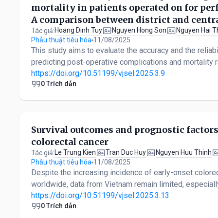
mortality in patients operated on for perf
A comparison between district and centra
Hoang Dinh Tuy
Nguyen Hong Son
Nguyen Hai T
Tác giả:
Phẫu thuật tiêu hóa
11/08/2025
This study aims to evaluate the accuracy and the reliabi
predicting post-operative complications and mortality ra
https://doi.org/10.51199/vjsel.2025.3.9
0 Trích dẫn
Survival outcomes and prognostic factors
colorectal cancer
Le Trung Kien
Tran Duc Huy
Nguyen Huu Thinh
Tác giả:
Phẫu thuật tiêu hóa
11/08/2025
Despite the increasing incidence of early-onset colore
worldwide, data from Vietnam remain limited, especially
https://doi.org/10.51199/vjsel.2025.3.13
0 Trích dẫn