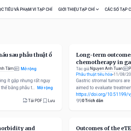
C TIÊU VÀ PHẠM VI TẠP CHÍ
GIỚI THIỆU TẠP CHÍ
CÁC SỐ TẠP C
máu sau phẫu thuật ổ
Long-term outcomes 
chemotherapy in ga
anh Tâm
Nguyen Anh Tuan
P
Tác giả:
Mở rộng
Phẫu thuật tiêu hóa
11/08/2
ứng ít gặp nhưng rất nguy
Gastric stromal tumors are
thể bằng phẫu t...
aimed to evaluate treatment
Mở rộng
https://doi.org/10.51199/v
Tải PDF
Lưu
0 Trích dẫn
morbidity and
Outcomes of the eTE