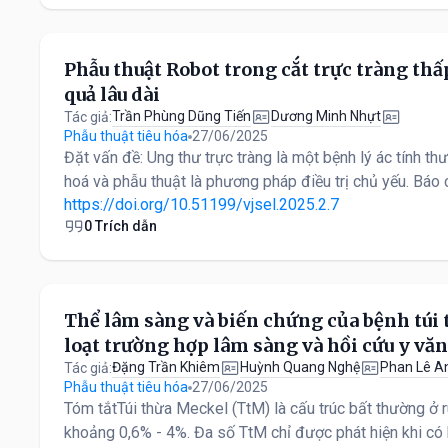
Phẫu thuật Robot trong cắt trực tràng thấp
quả lâu dài
Trần Phùng Dũng Tiến
Dương Minh Nhựt
Tác giả:
Phẫu thuật tiêu hóa
27/06/2025
Đặt vấn đề: Ung thư trực tràng là một bệnh lý ác tính t
hoá và phẫu thuật là phương pháp điều trị chủ yếu. Báo c
https://doi.org/10.51199/vjsel.2025.2.7
0 Trích dẫn
Thể lâm sàng và biến chứng của bệnh túi
loạt trường hợp lâm sàng và hồi cứu y văn
Đặng Trần Khiêm
Huỳnh Quang Nghệ
Phan Lê A
Tác giả:
Phẫu thuật tiêu hóa
27/06/2025
Tóm tắtTúi thừa Meckel (TtM) là cấu trúc bất thường ở r
khoảng 0,6% - 4%. Đa số TtM chỉ được phát hiện khi có 