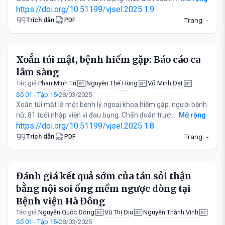
https://doi.org/10.51199/vjsel.2025.1.9
Trích dẫn
Trang: -
PDF
Xoắn túi mật, bệnh hiếm gặp: Báo cáo ca
lâm sàng
Phan Minh Trí
Nguyễn Thế Hùng
Võ Minh Đạt
Tác giả:
Lê Quang Chỉnh
Võ Trường Quốc
Số 01 - Tập 15
28/03/2025
Xoắn túi mật là một bệnh lý ngoại khoa hiếm gặp. người bệnh
nữ, 81 tuổi nhập viện vì đau bụng. Chẩn đoán trướ...
Mở rộng
https://doi.org/10.51199/vjsel.2025.1.8
Trích dẫn
Trang: -
PDF
Đánh giá kết quả sớm của tán sỏi thận
bằng nội soi ống mềm ngược dòng tại
Bệnh viện Hà Đông
Nguyễn Quốc Đông
Vũ Thị Dịu
Nguyễn Thành Vinh
Tác giả:
Số 01 - Tập 15
28/03/2025