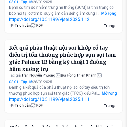
Nguyễn Kim Dần
Số 01 - Tập 15
28/03/2025
Bệnh cơ tim do nhiễm trùng hệ thống (SCM) là tình trạng co
bóp nội tại cơ tim bị suy giảm dẫn đến giảm cung l...
Mở rộng
https://doi.org/10.51199/vjsel.2025.1.12
Trích dẫn
Trang: -
PDF
Kết quả phẫu thuật nội soi khớp cổ tay
điều trị tổn thương phức hợp sụn sợi tam
giác Palmer 1B bằng kỹ thuật 1 đường
hầm xương trụ
Trần Nguyễn Phương
Bùi Hồng Thiên Khanh
Tác giả:
Đào Xuân Thành
Số 01 - Tập 15
28/03/2025
Đánh giá kết quả của phẫu thuật nội soi cổ tay điều trị tổn
thương phức hợp sụn sợi tam giác (TFCC) kiểu Pal...
Mở rộng
https://doi.org/10.51199/vjsel.2025.1.11
Trích dẫn
Trang: -
PDF