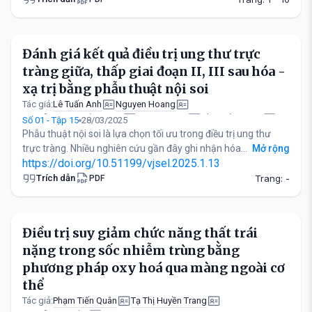
Đánh giá kết quả điều trị ung thư trực
tràng giữa, thấp giai đoạn II, III sau hóa -
xạ trị bằng phẫu thuật nội soi
Lê Tuấn Anh
Nguyen Hoang
Tác giả:
Nguyễn Phước Bảo Hưng
Lê Vĩnh Phúc
Hồ Quốc Khánh
Số 01 - Tập 15
28/03/2025
Phẫu thuật nội soi là lựa chọn tối ưu trong điều trị ung thư
trực tràng. Nhiều nghiên cứu gần đây ghi nhận hóa...
Mở rộng
https://doi.org/10.51199/vjsel.2025.1.13
Trích dẫn
Trang: -
PDF
Điều trị suy giảm chức năng thất trái
nặng trong sốc nhiễm trùng bằng
phương pháp oxy hoá qua màng ngoài cơ
thể
Phạm Tiến Quân
Tạ Thị Huyền Trang
Tác giả: