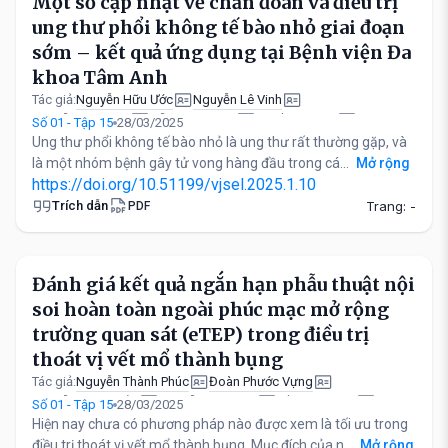
Một số cập nhật về chẩn đoán và điều trị
ung thư phổi không tế bào nhỏ giai đoạn
sớm – kết quả ứng dụng tại Bệnh viện Đa
khoa Tâm Anh
Nguyễn Hữu Ước
Nguyễn Lê Vinh
Tác giả:
Nguyễn Ngọc Dự
Đỗ Trung Dũng
Lê Hồng Quân
Số 01 - Tập 15
28/03/2025
Hoàng Văn Trung
Phạm Việt Long
Ung thư phổi không tế bào nhỏ là ung thư rất thường gặp, và
là một nhóm bệnh gây tử vong hàng đầu trong cá...
Mở rộng
https://doi.org/10.51199/vjsel.2025.1.10
Trích dẫn
Trang: -
PDF
Đánh giá kết quả ngắn hạn phẫu thuật nội
soi hoàn toàn ngoài phúc mạc mở rộng
trường quan sát (eTEP) trong điều trị
thoát vị vết mổ thành bụng
Nguyễn Thành Phúc
Đoàn Phước Vựng
Tác giả:
Nguyễn Minh Thảo
Nguyễn Đình Sơn
Trần Văn Khôi
Số 01 - Tập 15
28/03/2025
Trần Nghiêm Trung
Phạm Minh Đức
Nguyễn Thanh Xuân
Hiện nay chưa có phương pháp nào được xem là tối ưu trong
điều trị thoát vị vết mổ thành bụng. Mục đích của n...
Mở rộng