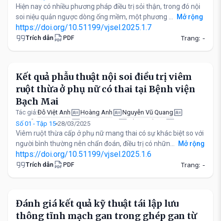
Hiện nay có nhiều phương pháp điều trị sỏi thận, trong đó nội
soi niệu quản ngược dòng ống mềm, một phương ...
Mở rộng
https://doi.org/10.51199/vjsel.2025.1.7
Trích dẫn
Trang: -
PDF
Kết quả phẫu thuật nội soi điều trị viêm
ruột thừa ở phụ nữ có thai tại Bệnh viện
Bạch Mai
Đỗ Việt Anh
Hoàng Anh
Nguyễn Vũ Quang
Tác giả:
Nguyễn Ngọc Hùng
Vũ Đức Long
Trần Quế Sơn
Số 01 - Tập 15
28/03/2025
Trần Hiếu Học
Nguyễn Đình Quyền
Viêm ruột thừa cấp ở phụ nữ mang thai có sự khác biệt so với
người bình thường nên chẩn đoán, điều trị có nhữn...
Mở rộng
https://doi.org/10.51199/vjsel.2025.1.6
Trích dẫn
Trang: -
PDF
Đánh giá kết quả kỹ thuật tái lập lưu
thông tĩnh mạch gan trong ghép gan từ