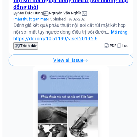
nội soi ma ngược dòng điều trị sỏi đường mật
đồng thời
Mai Đức Hùng
Nguyễn Văn Nghĩa
By
Phẫu thuật gan mật
Published 19/02/2021
Đánh giá kết quả phẫu thuật nội soi cắt túi mật kết hợp
nội soi mật tụy ngược dòng điều trị sỏi đườn...
Mở rộng
https://doi.org/10.51199/vjsel.2019.2.6
Trích dẫn
PDF
Lưu
View all issue