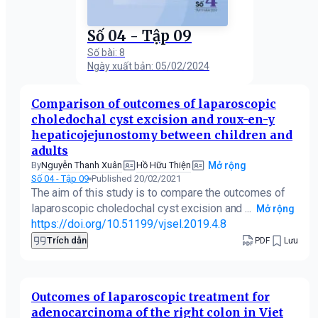
Số 04 - Tập 09
Số bài: 8
Ngày xuất bản: 05/02/2024
Comparison of outcomes of laparoscopic
choledochal cyst excision and roux-en-y
hepaticojejunostomy between children and
adults
Nguyễn Thanh Xuân
Hồ Hữu Thiện
By
Mở rộng
Số 04 - Tập 09
Published 20/02/2021
The aim of this study is to compare the outcomes of
laparoscopic choledochal cyst excision and ...
Mở rộng
https://doi.org/10.51199/vjsel.2019.4.8
Trích dẫn
PDF
Lưu
Outcomes of laparoscopic treatment for
adenocarcinoma of the right colon in Viet