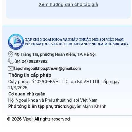
Xem hướng dẫn cho tác giả
TẠP CHÍ NGOẠI KHOA VÀ PHẪU THUẬT NỘI SOI VIỆT NAM
VIETNAM JOURNAL OF SURGERY AND ENDOLAPAROSURGERY
40 Tràng Thi, phường Hoàn Kiếm, TP. Hà Nội
(84 24) 39287882
tapchingoaikhoa.ptnsvn@gmail.com
Thông tin cấp phép
Giấy phép số 102/GP-BVHTTDL do Bộ VHTTDL cấp ngày
21/8/2025
Cơ quan chủ quản:
Hội Ngoại khoa và Phẫu thuật nội soi Việt Nam
Phó tổng biên tập phụ trách:
Nguyễn Mạnh Khánh
© 2026 Vjsel. All rights reserved