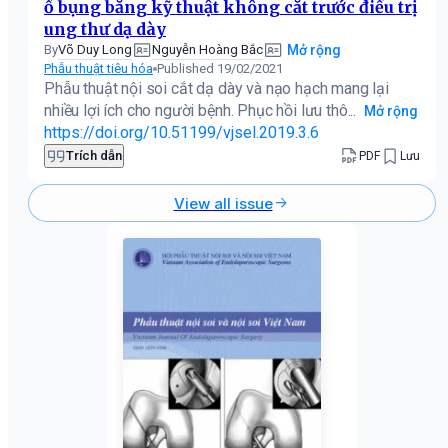
ổ bụng bằng kỹ thuật không cắt trước điều trị
ung thư dạ dày
Võ Duy Long
Nguyễn Hoàng Bắc
By
Mở rộng
Phẫu thuật tiêu hóa
Published 19/02/2021
Phẫu thuật nội soi cắt dạ dày và nạo hạch mang lại
nhiều lợi ích cho người bệnh. Phục hồi lưu thô...
Mở rộng
https://doi.org/10.51199/vjsel.2019.3.6
Trích dẫn
PDF
Lưu
View all issue