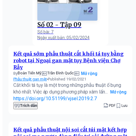
Số 02 - Tập 09
Số bài: 7
Ngày xuất bản: 05/02/2024
Kết quả sớm phẫu thuật cắt khối tá tụy bằng
robot tại Ngoại gan mật tụy Bệnh viện Chợ
Rẫy
Đoàn Tiến Mỹ
Trần Đình Quốc
By
Mở rộng
Phẫu thuật gan mật
Published 19/02/2021
Cắt khối tá tụy là một trong những phẫu thuật ổ bụng
khó nhất. Việc áp dụng phương pháp xâm lấn...
Mở rộng
https://doi.org/10.51199/vjsel.2019.2.7
Trích dẫn
PDF
Lưu
Kết quả phẫu thuật nội soi cắt túi mật kết hợp