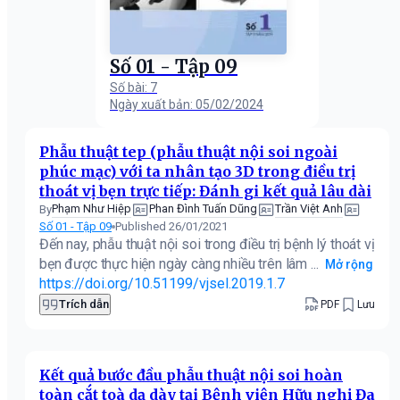
Số 01 - Tập 09
Số bài: 7
Ngày xuất bản: 05/02/2024
Phẫu thuật tep (phẫu thuật nội soi ngoài
phúc mạc) với ta nhân tạo 3D trong điều trị
thoát vị bẹn trực tiếp: Đánh gi kết quả lâu dài
Phạm Như Hiệp
Phan Đình Tuấn Dũng
Trần Việt Anh
By
Số 01 - Tập 09
Published 26/01/2021
Đến nay, phẫu thuật nội soi trong điều trị bệnh lý thoát vị
bẹn được thực hiện ngày càng nhiều trên lâm ...
Mở rộng
https://doi.org/10.51199/vjsel.2019.1.7
Trích dẫn
PDF
Lưu
Kết quả bước đầu phẫu thuật nội soi hoàn
toàn cắt toà dạ dày tại Bệnh viện Hữu nghị Đa