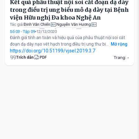
Kết quả phẫu thuật nội soi cắt đoạn dạ dày
trong điều trị ung biểu mô dạ dày tại Bệnh
viện Hữu nghị Đa khoa Nghệ An
Đinh Văn Chiến
Nguyễn Văn Hương
Tác giả:
Đặng Đình Khoa
Nguyễn Văn Thủy
Số 03 - Tập 09
12/12/2020
Đánh giá tính an toàn và hiệu quả của phẫu thuật nội soi cắt
đoạn dạ dày nạo vét hạch trong điều trị ung thư bi...
Mở rộng
https://doi.org/10.51199/vjsel.2019.3.7
Trích dẫn
Trang: -
PDF