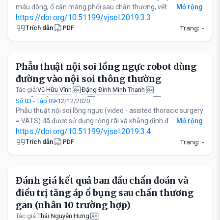
máu đông, ổ cặn màng phổi sau chấn thương, vết ...
Mở rộng
https://doi.org/10.51199/vjsel.2019.3.3
Trích dẫn
Trang: -
PDF
Phẫu thuật nội soi lồng ngực robot dùng
đường vào nội soi thông thường
Vũ Hữu Vĩnh
Đặng Đình Minh Thanh
Tác giả:
Nguyễn Viết Đăng Quang
Trương Cao Nguyên
Số 03 - Tập 09
12/12/2020
Phẫu thuật nội soi lồng ngực (video - asisted thoracic surgery
= VATS) đã được sử dụng rộng rãi và khẳng định đ...
Mở rộng
https://doi.org/10.51199/vjsel.2019.3.4
Trích dẫn
Trang: -
PDF
Đánh giá kết quả ban đầu chẩn đoán và
điều trị tăng áp ổ bụng sau chấn thương
gan (nhân 10 trường hợp)
Thái Nguyên Hưng
Tác giả: