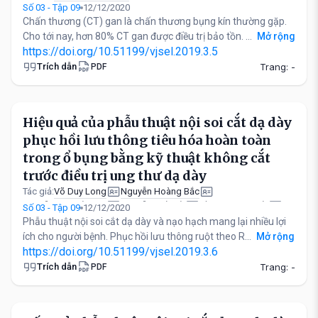
Số 03 - Tập 09
12/12/2020
Chấn thương (CT) gan là chấn thương bụng kín thường gặp.
Cho tới nay, hơn 80% CT gan được điều trị bảo tồn. ...
Mở rộng
https://doi.org/10.51199/vjsel.2019.3.5
Trích dẫn
Trang: -
PDF
Hiệu quả của phẫu thuật nội soi cắt dạ dày
phục hồi lưu thông tiêu hóa hoàn toàn
trong ổ bụng bằng kỹ thuật không cắt
trước điều trị ung thư dạ dày
Võ Duy Long
Nguyễn Hoàng Bắc
Tác giả:
Nguyễn Vũ Tuấn Anh
Nguyễn Viết Hải
Hồ Lê Minh Quốc
Số 03 - Tập 09
12/12/2020
Trần Quang Đạt
Phẫu thuật nội soi cắt dạ dày và nạo hạch mang lại nhiều lợi
ích cho người bệnh. Phục hồi lưu thông ruột theo R...
Mở rộng
https://doi.org/10.51199/vjsel.2019.3.6
Trích dẫn
Trang: -
PDF