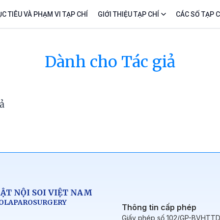
C TIÊU VÀ PHẠM VI TẠP CHÍ
GIỚI THIỆU TẠP CHÍ
CÁC SỐ TẠP C
Dành cho Tác giả
ả
ẬT NỘI SOI VIỆT NAM
DOLAPAROSURGERY
Thông tin cấp phép
Giấy phép số 102/GP-BVHTT