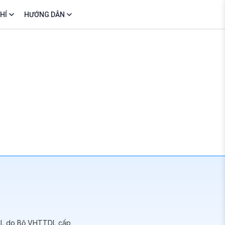
HÍ
HƯỚNG DẪN
DL do Bộ VHTTDL cấp