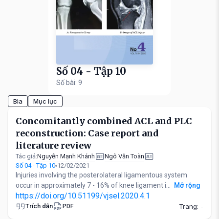
Số 04 - Tập 10
Số bài: 9
Bìa
Mục lục
Concomitantly combined ACL and PLC
reconstruction: Case report and
literature review
Nguyễn Mạnh Khánh
Ngô Văn Toàn
Tác giả:
Số 04 - Tập 10
12/02/2021
Injuries involving the posterolateral ligamentous system
occur in approximately 7 - 16% of knee ligament i...
Mở rộng
https://doi.org/10.51199/vjsel.2020.4.1
Trích dẫn
Trang: -
PDF