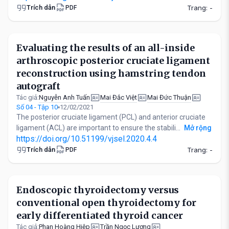
Trích dẫn
Trang: -
PDF
Evaluating the results of an all-inside
arthroscopic posterior cruciate ligament
reconstruction using hamstring tendon
autograft
Nguyễn Anh Tuấn
Mai Đắc Việt
Mai Đức Thuận
Tác giả:
Số 04 - Tập 10
12/02/2021
The posterior cruciate ligament (PCL) and anterior cruciate
ligament (ACL) are important to ensure the stabili...
Mở rộng
https://doi.org/10.51199/vjsel.2020.4.4
Trích dẫn
Trang: -
PDF
Endoscopic thyroidectomy versus
conventional open thyroidectomy for
early differentiated thyroid cancer
Phan Hoàng Hiệp
Trần Ngọc Lương
Tác giả: