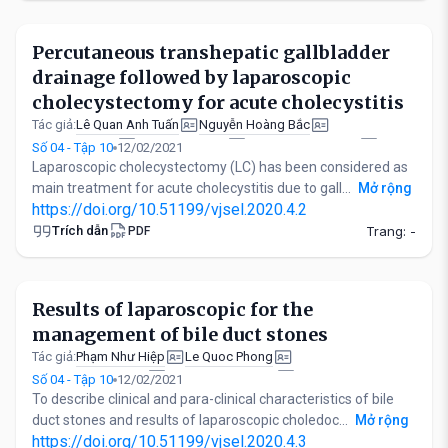
Percutaneous transhepatic gallbladder
drainage followed by laparoscopic
cholecystectomy for acute cholecystitis
Lê Quan Anh Tuấn
Nguyễn Hoàng Bắc
Tác giả:
Pham Minh Hai
Vu Quang Hung
Tran Thai Ngoc Huy
Số 04 - Tập 10
12/02/2021
Nguyen Hang Dang Khoa
Duong Thi Ngoc Sang
Laparoscopic cholecystectomy (LC) has been considered as
Tran Van Toan
main treatment for acute cholecystitis due to gall...
Mở rộng
https://doi.org/10.51199/vjsel.2020.4.2
Trích dẫn
Trang: -
PDF
Results of laparoscopic for the
management of bile duct stones
Phạm Như Hiệp
Le Quoc Phong
Tác giả:
Nguyen Nhat Quang
Nguyen Van Luong
Số 04 - Tập 10
12/02/2021
To describe clinical and para-clinical characteristics of bile
duct stones and results of laparoscopic choledoc...
Mở rộng
https://doi.org/10.51199/vjsel.2020.4.3