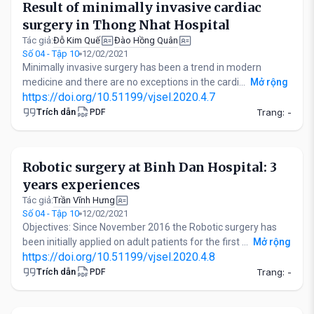
Result of minimally invasive cardiac
surgery in Thong Nhat Hospital
Đỗ Kim Quế
Đào Hồng Quân
Tác giả:
Số 04 - Tập 10
12/02/2021
Minimally invasive surgery has been a trend in modern
medicine and there are no exceptions in the cardi...
Mở rộng
https://doi.org/10.51199/vjsel.2020.4.7
Trích dẫn
Trang: -
PDF
Robotic surgery at Binh Dan Hospital: 3
years experiences
Trần Vĩnh Hưng
Tác giả:
Số 04 - Tập 10
12/02/2021
Objectives: Since November 2016 the Robotic surgery has
been initially applied on adult patients for the first ...
Mở rộng
https://doi.org/10.51199/vjsel.2020.4.8
Trích dẫn
Trang: -
PDF