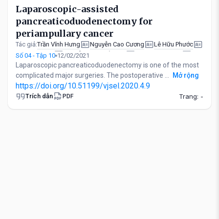
Laparoscopic-assisted
pancreaticoduodenectomy for
periampullary cancer
Trần Vĩnh Hưng
Nguyễn Cao Cương
Lê Hữu Phước
Tác giả:
Võ Ngọc Bích
Nguyễn Đức Tuấn Anh
Vuong Thua Duc
Số 04 - Tập 10
12/02/2021
Luong Thanh Tung
Nguyen Ngoc Lan Thanh
Laparoscopic pancreaticoduodenectomy is one of the most
Nguyen Thanh Dai
Nguyen Trung Duong
Dang Nhat Khoa
complicated major surgeries. The postoperative ...
Mở rộng
https://doi.org/10.51199/vjsel.2020.4.9
Trích dẫn
Trang: -
PDF