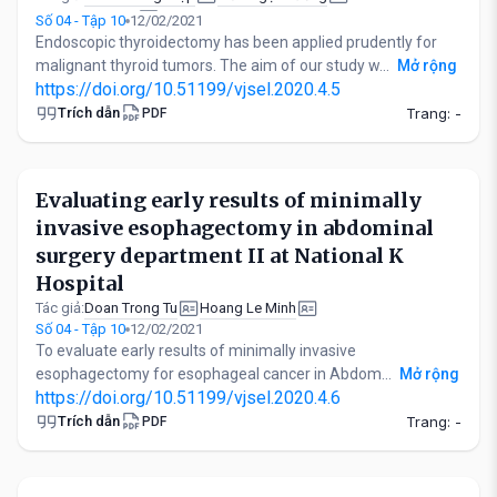
Dinh Ngoc Trieu
Số 04 - Tập 10
12/02/2021
Endoscopic thyroidectomy has been applied prudently for
malignant thyroid tumors. The aim of our study w...
Mở rộng
https://doi.org/10.51199/vjsel.2020.4.5
Trích dẫn
Trang: -
PDF
Evaluating early results of minimally
invasive esophagectomy in abdominal
surgery department II at National K
Hospital
Doan Trong Tu
Hoang Le Minh
Tác giả:
Số 04 - Tập 10
12/02/2021
To evaluate early results of minimally invasive
esophagectomy for esophageal cancer in Abdom...
Mở rộng
https://doi.org/10.51199/vjsel.2020.4.6
Trích dẫn
Trang: -
PDF