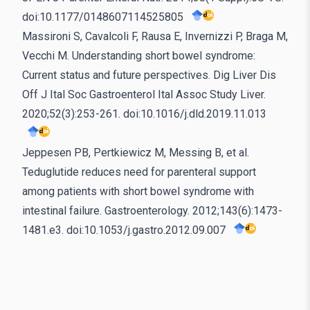
doi:10.1177/0148607114525805
Massironi S, Cavalcoli F, Rausa E, Invernizzi P, Braga M,
Vecchi M. Understanding short bowel syndrome:
Current status and future perspectives. Dig Liver Dis
Off J Ital Soc Gastroenterol Ital Assoc Study Liver.
2020;52(3):253-261. doi:10.1016/j.dld.2019.11.013
Jeppesen PB, Pertkiewicz M, Messing B, et al.
Teduglutide reduces need for parenteral support
among patients with short bowel syndrome with
intestinal failure. Gastroenterology. 2012;143(6):1473-
1481.e3. doi:10.1053/j.gastro.2012.09.007