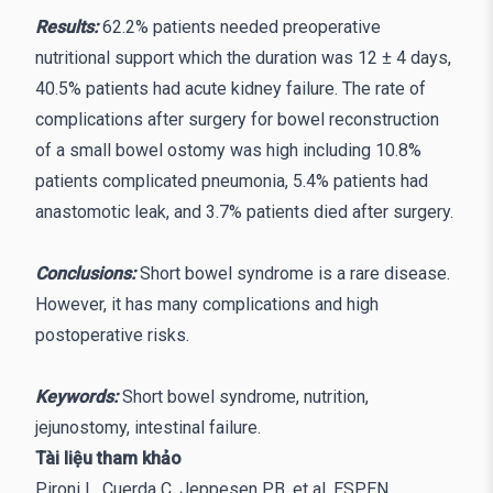
Results:
62.2% patients needed preoperative
nutritional support which the duration was 12 ± 4 days,
40.5% patients had acute kidney failure. The rate of
complications after surgery for bowel reconstruction
of a small bowel ostomy was high including 10.8%
patients complicated pneumonia, 5.4% patients had
anastomotic leak, and 3.7% patients died after surgery.
Conclusions:
Short bowel syndrome is a rare disease.
However, it has many complications and high
postoperative risks.
Keywords:
Short bowel syndrome, nutrition,
jejunostomy, intestinal failure.
Tài liệu tham khảo
Pironi L, Cuerda C, Jeppesen PB, et al. ESPEN