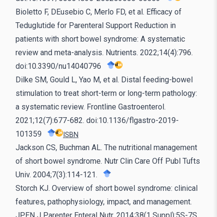
Bioletto F, DEusebio C, Merlo FD, et al. Efficacy of
Teduglutide for Parenteral Support Reduction in
patients with short bowel syndrome: A systematic
review and meta-analysis. Nutrients. 2022;14(4):796.
doi:10.3390/nu14040796
Dilke SM, Gould L, Yao M, et al. Distal feeding-bowel
stimulation to treat short-term or long-term pathology:
a systematic review. Frontline Gastroenterol.
2021;12(7):677-682. doi:10.1136/flgastro-2019-
101359
ISBN
Jackson CS, Buchman AL. The nutritional management
of short bowel syndrome. Nutr Clin Care Off Publ Tufts
Univ. 2004;7(3):114-121.
Storch KJ. Overview of short bowel syndrome: clinical
features, pathophysiology, impact, and management.
JPEN J Parenter Enteral Nutr. 2014;38(1 Suppl):5S-7S.