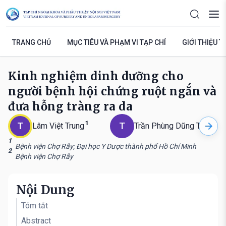
TRANG CHỦ
MỤC TIÊU VÀ PHẠM VI TẠP CHÍ
GIỚI THIỆU T
Kinh nghiệm dinh dưỡng cho
người bệnh hội chứng ruột ngắn và
đưa hỗng tràng ra da
1
2
T
T
Lâm Việt Trung
Trần Phùng Dũng Tiến
1
Bệnh viện Chợ Rẫy; Đại học Y Dược thành phố Hồ Chí Minh
2
Bệnh viện Chợ Rẫy
Nội Dung
Tóm tắt
Abstract