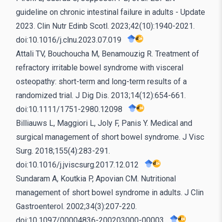
guideline on chronic intestinal failure in adults - Update
2023. Clin Nutr Edinb Scotl. 2023;42(10):1940-2021.
doi:10.1016/j.clnu.2023.07.019
Attali TV, Bouchoucha M, Benamouzig R. Treatment of
refractory irritable bowel syndrome with visceral
osteopathy: short-term and long-term results of a
randomized trial. J Dig Dis. 2013;14(12):654-661.
doi:10.1111/1751-2980.12098
Billiauws L, Maggiori L, Joly F, Panis Y. Medical and
surgical management of short bowel syndrome. J Visc
Surg. 2018;155(4):283-291.
doi:10.1016/j.jviscsurg.2017.12.012
Sundaram A, Koutkia P, Apovian CM. Nutritional
management of short bowel syndrome in adults. J Clin
Gastroenterol. 2002;34(3):207-220.
doi:10.1097/00004836-200203000-00003