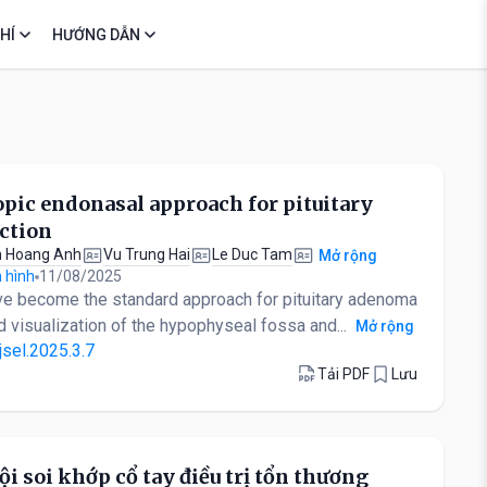
HÍ
HƯỚNG DẪN
pic endonasal approach for pituitary
ction
 Hoang Anh
Vu Trung Hai
Le Duc Tam
Mở rộng
 hình
11/08/2025
e become the standard approach for pituitary adenoma
d visualization of the hypophyseal fossa and...
Mở rộng
jsel.2025.3.7
Tải PDF
Lưu
ội soi khớp cổ tay điều trị tổn thương