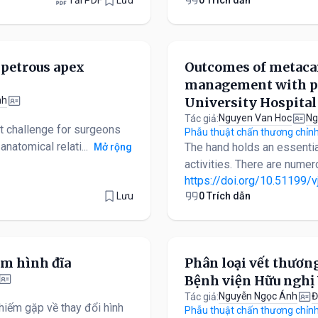
 petrous apex
Outcomes of metacar
management with pla
nh
University Hospital
Nguyen Van Hoc
Ng
Tác giả:
nt challenge for surgeons
Phẫu thuật chấn thương chỉnh
natomical relati...
The hand holds an essential r
Mở rộng
activities. There are nume
https://doi.org/10.51199/v
Lưu
0 Trích dẫn
êm hình đĩa
Phân loại vết thương
Bệnh viện Hữu nghị 
Nguyễn Ngọc Ánh
Đ
Tác giả:
hiếm gặp về thay đổi hình
Phẫu thuật chấn thương chỉnh