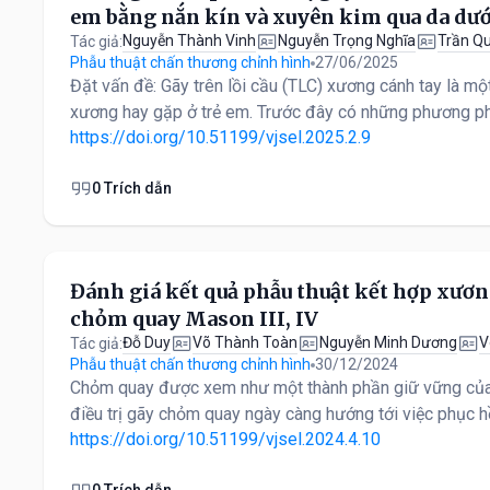
em bằng nắn kín và xuyên kim qua da dư
Nguyễn Thành Vinh
Nguyễn Trọng Nghĩa
Trần Q
Tác giả:
Phẫu thuật chấn thương chỉnh hình
27/06/2025
Đặt vấn đề: Gãy trên lồi cầu (TLC) xương cánh tay là mộ
xương hay gặp ở trẻ em. Trước đây có những phương phá
https://doi.org/10.51199/vjsel.2025.2.9
0 Trích dẫn
Đánh giá kết quả phẫu thuật kết hợp xương
chỏm quay Mason III, IV
Đỗ Duy
Võ Thành Toàn
Nguyễn Minh Dương
V
Tác giả:
Phẫu thuật chấn thương chỉnh hình
30/12/2024
Chỏm quay được xem như một thành phần giữ vững của
điều trị gãy chỏm quay ngày càng hướng tới việc phục hồ
https://doi.org/10.51199/vjsel.2024.4.10
0 Trích dẫn