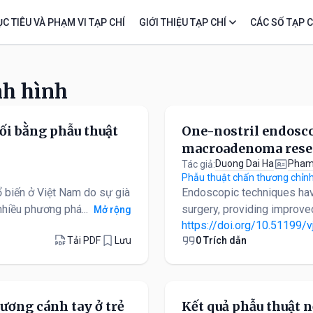
C TIÊU VÀ PHẠM VI TẠP CHÍ
GIỚI THIỆU TẠP CHÍ
CÁC SỐ TẠP C
nh hình
gối bằng phẫu thuật
One-nostril endosco
macroadenoma rese
Duong Dai Ha
Pham
Tác giả:
Phẫu thuật chấn thương chỉnh
ổ biến ở Việt Nam do sự già
Endoscopic techniques hav
nhiều phương phá...
surgery, providing improve
Mở rộng
https://doi.org/10.51199/v
Tải PDF
Lưu
0 Trích dẫn
xương cánh tay ở trẻ
Kết quả phẫu thuật n