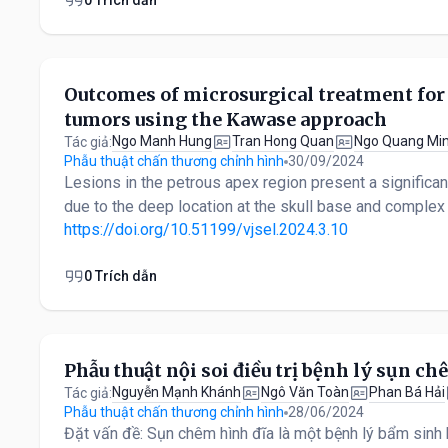
Outcomes of microsurgical treatment for
tumors using the Kawase approach
Ngo Manh Hung
Tran Hong Quan
Ngo Quang Mi
Tác giả:
Phẫu thuật chấn thương chỉnh hình
30/09/2024
Lesions in the petrous apex region present a significa
due to the deep location at the skull base and complex a
https://doi.org/10.51199/vjsel.2024.3.10
0 Trích dẫn
Phẫu thuật nội soi điều trị bệnh lý sụn ch
Nguyễn Mạnh Khánh
Ngô Văn Toàn
Phan Bá Hải
Tác giả:
Phẫu thuật chấn thương chỉnh hình
28/06/2024
Đặt vấn đề: Sụn chêm hình đĩa là một bệnh lý bẩm sinh 