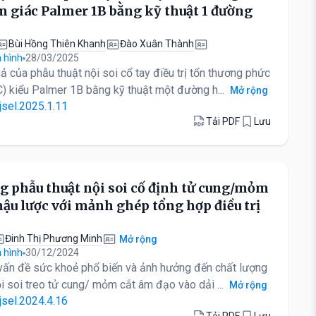
m giác Palmer 1B bằng kỹ thuật 1 đường
Bùi Hồng Thiên Khanh
Đào Xuân Thành
 hình
28/03/2025
ả của phẫu thuật nội soi cổ tay điều trị tổn thương phức
) kiểu Palmer 1B bằng kỹ thuật một đường h...
Mở rộng
jsel.2025.1.11
Tải PDF
Lưu
 phẫu thuật nội soi cố định tử cung/mỏm
hậu lược với mảnh ghép tổng hợp điều trị
Đinh Thị Phương Minh
Mở rộng
 hình
30/12/2024
 vấn đề sức khoẻ phổ biến và ảnh hưởng đến chất lượng
i soi treo tử cung/ mỏm cắt âm đạo vào dải ...
Mở rộng
jsel.2024.4.16
Tải PDF
Lưu