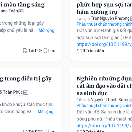
ới màn tăng sáng
phức hợp sụn sợi ta
uang Toản
hầm xương trụ
Trần Nguyễn Phương
Tác giả:
t trong những loại gãy
Phẫu thuật chấn thương chỉnh
p chủ yếu là nắ...
Đặt vấn đề: Đánh giá kết qu
Mở rộng
hợp sụn sợi tam giác (TFCC
https://doi.org/10.51199/v
Tải PDF
Lưu
0 Trích dẫn
 trong điều trị gãy
Nghiên cứu ứng dụng
cắt âm đạo vào dải c
õ Toàn Phúc
sa sinh dục
Nguyễn Thanh Xuân
Tác giả:
 khớp khuỷu. Các mục tiêu
Phẫu thuật chấn thương chỉnh
i chức năng và ...
Đặt vấn đề: Sa sinh dục là
Mở rộng
sống phụ nữ. Phẫu thuật nộ
https://doi.org/10.51199/v
Tải PDF
Lưu
0 Trích dẫn