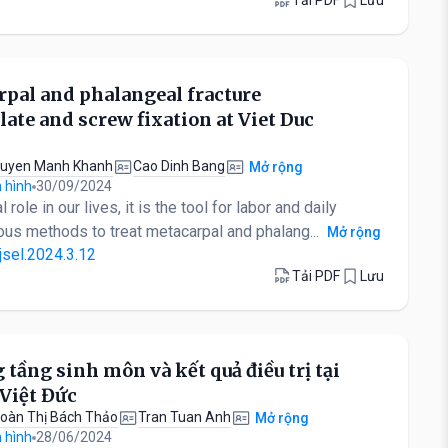
pal and phalangeal fracture
te and screw fixation at Viet Duc
uyen Manh Khanh
Cao Dinh Bang
Mở rộng
 hình
30/09/2024
ole in our lives, it is the tool for labor and daily
rous methods to treat metacarpal and phalang...
Mở rộng
jsel.2024.3.12
Tải PDF
Lưu
 tầng sinh môn và kết quả điều trị tại
Việt Đức
oàn Thị Bách Thảo
Tran Tuan Anh
Mở rộng
 hình
28/06/2024