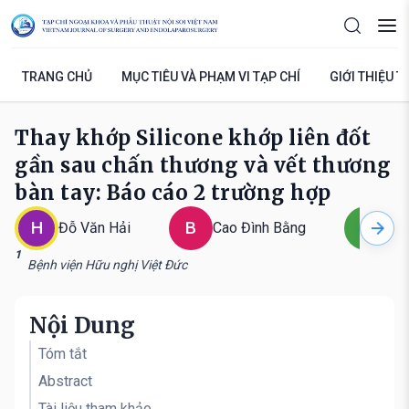
TRANG CHỦ
MỤC TIÊU VÀ PHẠM VI TẠP CHÍ
GIỚI THIỆU T
Thay khớp Silicone khớp liên đốt
gần sau chấn thương và vết thương
bàn tay: Báo cáo 2 trường hợp
H
B
S
Đỗ Văn Hải
Cao Đình Bằng
Ng
1
Bệnh viện Hữu nghị Việt Đức
Nội Dung
Tóm tắt
Abstract
Tài liệu tham khảo