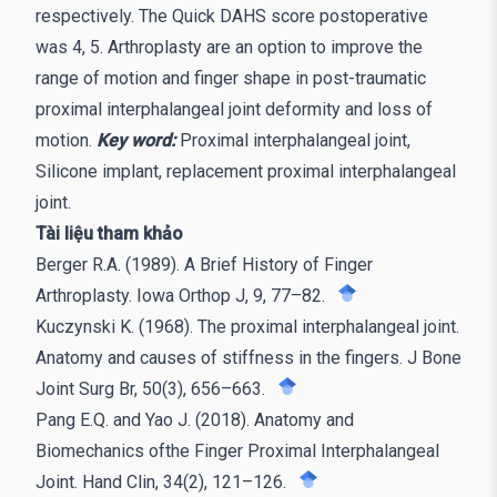
respectively. The Quick DAHS score postoperative
was 4, 5. Arthroplasty are an option to improve the
range of motion and finger shape in post-traumatic
proximal interphalangeal joint deformity and loss of
motion.
Key word:
Proximal interphalangeal joint,
Silicone implant, replacement proximal interphalangeal
joint.
Tài liệu tham khảo
Berger R.A. (1989). A Brief History of Finger
Arthroplasty. Iowa Orthop J, 9, 77–82.
Kuczynski K. (1968). The proximal interphalangeal joint.
Anatomy and causes of stiffness in the fingers. J Bone
Joint Surg Br, 50(3), 656–663.
Pang E.Q. and Yao J. (2018). Anatomy and
Biomechanics ofthe Finger Proximal Interphalangeal
Joint. Hand Clin, 34(2), 121–126.