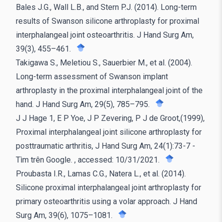
Bales J.G., Wall L.B., and Stern P.J. (2014). Long-term
results of Swanson silicone arthroplasty for proximal
interphalangeal joint osteoarthritis. J Hand Surg Am,
39(3), 455–461.
Takigawa S., Meletiou S., Sauerbier M., et al. (2004).
Long-term assessment of Swanson implant
arthroplasty in the proximal interphalangeal joint of the
hand. J Hand Surg Am, 29(5), 785–795.
J J Hage 1, E P Yoe, J P Zevering, P J de Groot,(1999),
Proximal interphalangeal joint silicone arthroplasty for
posttraumatic arthritis, J Hand Surg Am, 24(1):73-7 -
Tìm trên Google.
, accessed: 10/31/2021.
Proubasta I.R., Lamas C.G., Natera L., et al. (2014).
Silicone proximal interphalangeal joint arthroplasty for
primary osteoarthritis using a volar approach. J Hand
Surg Am, 39(6), 1075–1081.