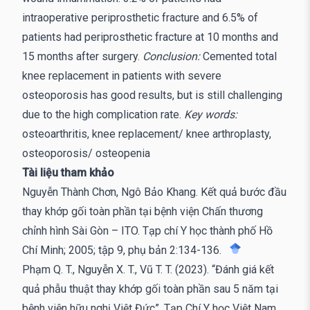
intraoperative periprosthetic fracture and 6.5% of
patients had periprosthetic fracture at 10 months and
15 months after surgery.
Conclusion:
Cemented total
knee replacement in patients with severe
osteoporosis has good results, but is still challenging
due to the high complication rate.
Key words:
osteoarthritis, knee replacement/ knee arthroplasty,
osteoporosis/ osteopenia
Tài liệu tham khảo
Nguyễn Thành Chơn, Ngô Bảo Khang. Kết quả bước đầu
thay khớp gối toàn phần tại bệnh viện Chấn thương
chỉnh hình Sài Gòn – ITO. Tạp chí Y học thành phố Hồ
Chí Minh; 2005; tập 9, phụ bản 2:134-136.
Phạm Q. T., Nguyễn X. T., Vũ T. T. (2023). “Đánh giá kết
quả phẫu thuật thay khớp gối toàn phần sau 5 năm tại
bệnh viện hữu nghị Việt Đức”. Tạp Chí Y học Việt Nam,