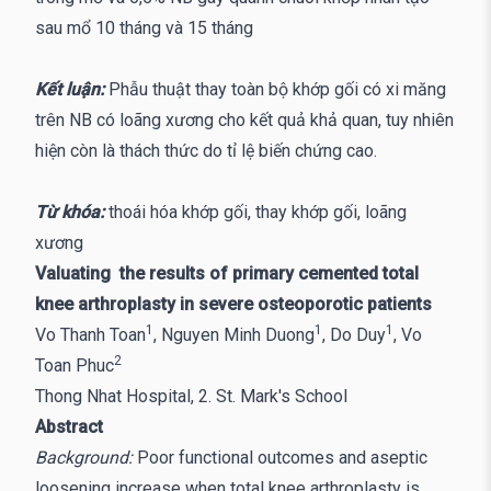
sau mổ 10 tháng và 15 tháng
Kết luận:
Phẫu thuật thay toàn bộ khớp gối có xi măng
trên NB có loãng xương cho kết quả khả quan, tuy nhiên
hiện còn là thách thức do tỉ lệ biến chứng cao.
Từ khóa:
thoái hóa khớp gối, thay khớp gối, loãng
xương
Valuating the results of primary cemented total
knee arthroplasty in severe osteoporotic patients
1
1
1
Vo Thanh Toan
, Nguyen Minh Duong
, Do Duy
, Vo
2
Toan Phuc
Thong Nhat Hospital, 2. St. Mark's School
Abstract
Background:
Poor functional outcomes and aseptic
loosening increase when total knee arthroplasty is