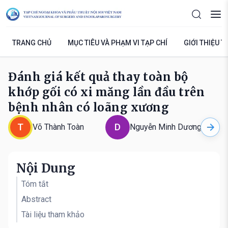
TRANG CHỦ
MỤC TIÊU VÀ PHẠM VI TẠP CHÍ
GIỚI THIỆU T
Đánh giá kết quả thay toàn bộ
khớp gối có xi măng lần đầu trên
bệnh nhân có loãng xương
T
D
Võ Thành Toàn
Nguyễn Minh Dương
Nội Dung
Tóm tắt
Abstract
Tài liệu tham khảo