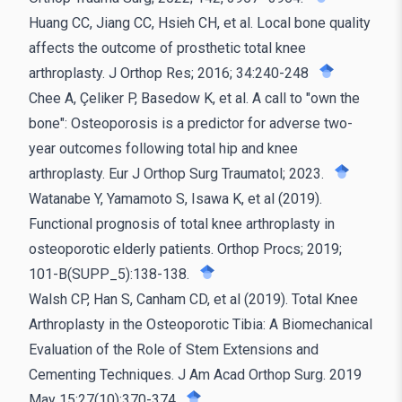
Huang CC, Jiang CC, Hsieh CH, et al. Local bone quality
affects the outcome of prosthetic total knee
arthroplasty. J Orthop Res; 2016; 34:240-248
Chee A, Çeliker P, Basedow K, et al. A call to "own the
bone": Osteoporosis is a predictor for adverse two-
year outcomes following total hip and knee
arthroplasty. Eur J Orthop Surg Traumatol; 2023.
Watanabe Y, Yamamoto S, Isawa K, et al (2019).
Functional prognosis of total knee arthroplasty in
osteoporotic elderly patients. Orthop Procs; 2019;
101-B(SUPP_5):138-138.
Walsh CP, Han S, Canham CD, et al (2019). Total Knee
Arthroplasty in the Osteoporotic Tibia: A Biomechanical
Evaluation of the Role of Stem Extensions and
Cementing Techniques. J Am Acad Orthop Surg. 2019
May 15;27(10):370-374