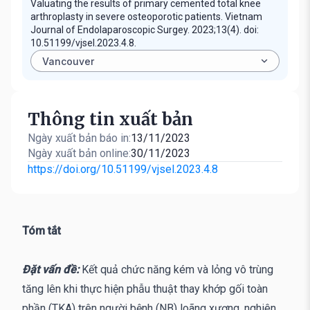
Valuating the results of primary cemented total knee
arthroplasty in severe osteoporotic patients. Vietnam
Journal of Endolaparoscopic Surgey. 2023;13(4). doi:
10.51199/vjsel.2023.4.8.
Thông tin xuất bản
Ngày xuất bản báo in:
13/11/2023
Ngày xuất bản online:
30/11/2023
https://doi.org/10.51199/vjsel.2023.4.8
Tóm tắt
Đặt vấn đề:
Kết quả chức năng kém và lỏng vô trùng
tăng lên khi thực hiện phẫu thuật thay khớp gối toàn
phần (TKA) trên người bệnh (NB) loãng xương, nghiên