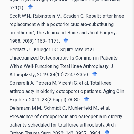
521(1).
Scott W.N., Rubinstein M., Scuderi G. Results after knee
replacement with a posterior cruciate-substituting
prosthesis”, The Journal of Bone and Joint Surgery;
1988; 70(8):1163- 1173.
Bernatz JT, Krueger DC, Squire MW, et al.
Unrecognized Osteoporosis Is Common in Patients
With a Well-Functioning Total Knee Arthroplasty. J
Arthroplasty; 2019; 34(10):2347-2350.
Spinarelli A, Petrera M, Vicenti G, et al. Total knee
arthroplasty in elderly osteoporotic patients. Aging Clin
Exp Res. 2011; 23(2 Suppl):78-80.
Delsmann M.M., Schmidt C., Muhlenfeld M., et al.
Prevalence of osteoporosis and osteopenia in elderly
patients scheduled for total knee arthroplasty. Arch
Orthop Trauma Surg; 2022; 142, 3957–3964.