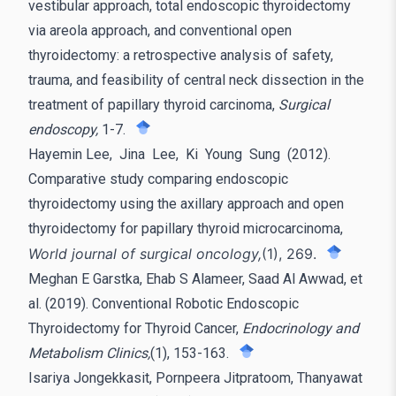
vestibular approach, total endoscopic thyroidectomy
via areola approach, and conventional open
thyroidectomy: a retrospective analysis of safety,
trauma, and feasibility of central neck dissection in the
treatment of papillary thyroid carcinoma,
Surgical
endoscopy,
1-7.
Hayemin Lee, Jina Lee, Ki Young Sung (2012).
Comparative study comparing endoscopic
thyroidectomy using the axillary approach and open
thyroidectomy for papillary thyroid microcarcinoma,
World journal of surgical oncology,
(1), 269.
Meghan E Garstka, Ehab S Alameer, Saad Al Awwad, et
al. (2019). Conventional Robotic Endoscopic
Thyroidectomy for Thyroid Cancer,
Endocrinology and
Metabolism Clinics,
(1), 153-163.
Isariya Jongekkasit, Pornpeera Jitpratoom, Thanyawat