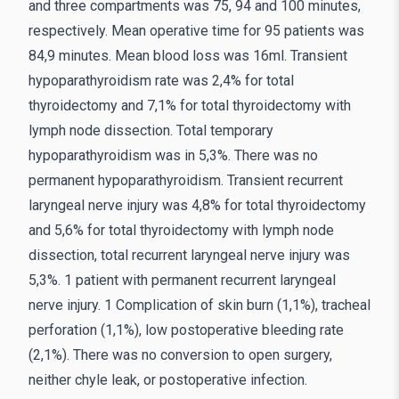
and three compartments was 75, 94 and 100 minutes,
respectively. Mean operative time for 95 patients was
84,9 minutes. Mean blood loss was 16ml. Transient
hypoparathyroidism rate was 2,4% for total
thyroidectomy and 7,1% for total thyroidectomy with
lymph node dissection. Total temporary
hypoparathyroidism was in 5,3%. There was no
permanent hypoparathyroidism. Transient recurrent
laryngeal nerve injury was 4,8% for total thyroidectomy
and 5,6% for total thyroidectomy with lymph node
dissection, total recurrent laryngeal nerve injury was
5,3%. 1 patient with permanent recurrent laryngeal
nerve injury. 1 Complication of skin burn (1,1%), tracheal
perforation (1,1%), low postoperative bleeding rate
(2,1%). There was no conversion to open surgery,
neither chyle leak, or postoperative infection.