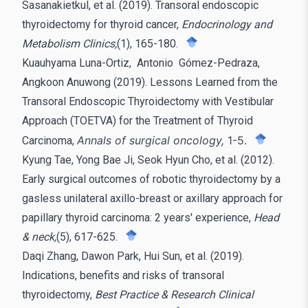
Sasanakietkul, et al. (2019). Transoral endoscopic
thyroidectomy for thyroid cancer,
Endocrinology and
Metabolism Clinics,
(1), 165-180.
Kuauhyama Luna-Ortiz, Antonio Gómez-Pedraza,
Angkoon Anuwong (2019). Lessons Learned from the
Transoral Endoscopic Thyroidectomy with Vestibular
Approach (TOETVA) for the Treatment of Thyroid
Annals of surgical oncology,
1-5.
Carcinoma,
Kyung Tae, Yong Bae Ji, Seok Hyun Cho, et al. (2012).
Early surgical outcomes of robotic thyroidectomy by a
gasless unilateral axillo-breast or axillary approach for
papillary thyroid carcinoma: 2 years' experience,
Head
& neck,
(5), 617-625.
Daqi Zhang, Dawon Park, Hui Sun, et al. (2019).
Indications, benefits and risks of transoral
thyroidectomy,
Best Practice & Research Clinical