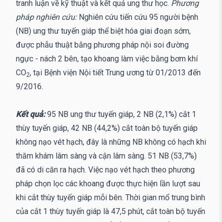
tranh luận về kỹ thuật và kết quả ung thư học.
Phương
pháp nghiên cứu:
Nghiên cứu tiến cứu 95 người bệnh
(NB) ung thư tuyến giáp thể biệt hóa giai đoạn sớm,
được phẫu thuật bằng phương pháp nội soi đường
ngực - nách 2 bên, tạo khoang làm việc bằng bơm khí
CO
, tại Bệnh viện Nội tiết Trung ương từ 01/2013 đến
2
9/2016.
Kết quả:
95 NB ung thư tuyến giáp, 2 NB (2,1%) cắt 1
thùy tuyến giáp, 42 NB (44,2%) cắt toàn bộ tuyến giáp
không nạo vét hạch, đây là những NB không có hạch khi
thăm khám lâm sàng và cận lâm sàng. 51 NB (53,7%)
đã có di căn ra hạch. Việc nạo vét hạch theo phương
pháp chọn lọc các khoang được thực hiện lần lượt sau
khi cắt thùy tuyến giáp mỗi bên. Thời gian mổ trung bình
của cắt 1 thùy tuyến giáp là 47,5 phút, cắt toàn bộ tuyến