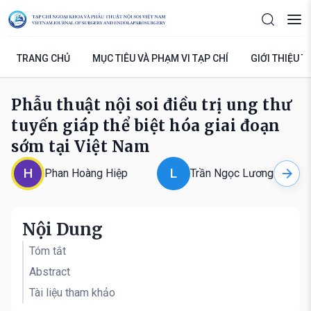
TRANG CHỦ
MỤC TIÊU VÀ PHẠM VI TẠP CHÍ
GIỚI THIỆU T
Phẫu thuật nội soi điều trị ung thư
tuyến giáp thể biệt hóa giai đoạn
sớm tại Việt Nam
H
L
Phan Hoàng Hiệp
Trần Ngọc Lương
Nội Dung
Tóm tắt
Abstract
Tài liệu tham khảo