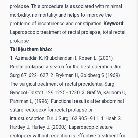
prolapse. This procedure is associated with minimal
morbidity, no mortality and helps to improve the
problems of incontinence and constipation.
Keyword
:
Laparoscopic treatment of rectal prolapse, total rectal
prolapse
Tài liệu tham khảo:
1. Azimuddin K, Khubchandani I, Rosen L. (2001).
Rectal prolapse: a search for the best operation. Am
Surg 67: 622–627. 2. Frykman H, Goldberg S (1969).
The surgical treatment of rectal procidentia. Surg
Gynecol Obstet. 129:1225–1230. 3. Graf W, Karlbom U,
Pahlman L, (1996). Functional results after abdominal
suture rectopexy for rectal prolapse or
intussusception. Eur J Surg.162:905–911. 4. Heah S,
Hartley J, Hurley J, (2000;). Laparoscopic suture
rectopexy without resection is effective treatment for