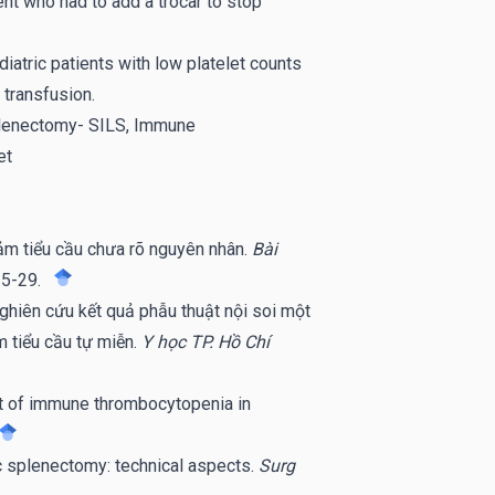
nt who had to add a trocar to stop
iatric patients with low platelet counts
 transfusion.
plenectomy- SILS, Immune
et
ảm tiểu cầu chưa rõ nguyên nhân.
Bài
25-29.
hiên cứu kết quả phẫu thuật nội soi một
m tiểu cầu tự miễn.
Y học TP. Hồ Chí
 of immune thrombocytopenia in
c splenectomy: technical aspects.
Surg