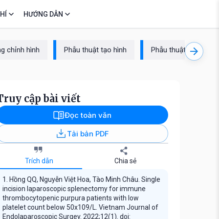
HÍ
HƯỚNG DẪN
g chỉnh hình
Phẫu thuật tạo hình
Phẫu thuật cột sống
Truy cập bài viết
Đọc toàn văn
Tải bản PDF
Trích dẫn
Chia sẻ
1. Hồng QQ, Nguyễn Việt Hoa, Tào Minh Châu. Single
incision laparoscopic splenectomy for immune
thrombocytopenic purpura patients with low
platelet count below 50x109/L. Vietnam Journal of
Endolaparoscopic Surgey. 2022;12(1). doi: