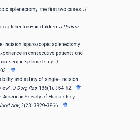
opic splenectomy: the first two cases.
J
ic splenectomy in children.
J Pediatr
le-incision laparoscopic splenectomy
experience in consecutive patients and
laparoscopic splenectomy.
J
803.
bility and safety of single- incision
view",
J Surg Res
, 186(1), 354-62.
sự. American Society of Hematology
lood Adv
, 3(23):3829-3866.