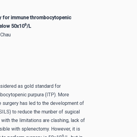
my for immune thrombocytopenic
9
below 50x10
/L
 Chau
sidered as gold standard for
bocytopenic purpura (ITP). More
ve surgery has led to the development of
SILS) to reduce the munber of sugical
th the limitations are clashing, lack of
sible with splenectomy. However, it is
9