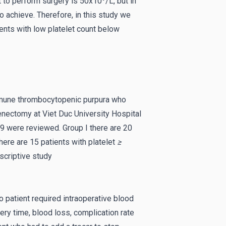
 to perform surgery is 50x10
/L, but in
to achieve. Therefore, in this study we
ients with low platelet count below
mmune thrombocytopenic purpura who
enectomy at Viet Duc University Hospital
were reviewed. Group I there are 20
there are 15 patients with platelet
≥
scriptive study
no patient required intraoperative blood
ery time, blood loss, complication rate