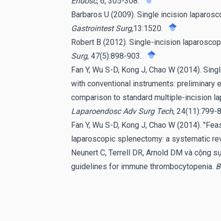
Endosc
, 6, 305-308.
Barbaros U (2009). Single incision laparosc
Gastrointest Surg
,13:1520.
Robert B (2012). Single-incision laparoscop
Surg
, 47(5):898-903.
Fan Y, Wu S-D, Kong J, Chao W (2014). Sing
with conventional instruments: preliminary 
comparison to standard multiple-incision 
Laparoendosc Adv Surg Tech
, 24(11):799-
Fan Y, Wu S-D, Kong J, Chao W (2014). "Feasi
laparoscopic splenectomy: a systematic re
Neunert C, Terrell DR, Arnold DM và cộng 
guidelines for immune thrombocytopenia.
B