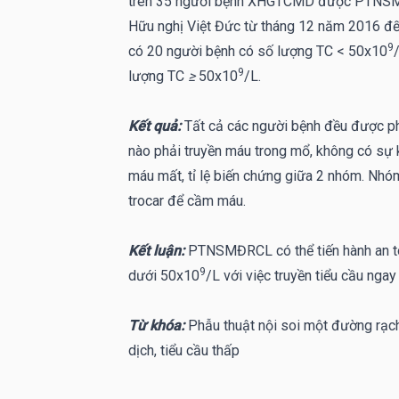
trên 35 người bệnh XHGTCMD được PTNSMĐR
Hữu nghị Việt Đức từ tháng 12 năm 2016 đ
9
có 20 người bệnh có số lượng TC < 50x10
9
lượng TC
≥
50x10
/L.
Kết quả:
Tất cả các người bệnh đều được ph
nào phải truyền máu trong mổ, không có sự k
máu mất, tỉ lệ biến chứng giữa 2 nhóm. Nhó
trocar để cầm máu.
Kết luận:
PTNSMĐRCL có thể tiến hành an to
9
dưới 50x10
/L với việc truyền tiểu cầu ngay
Từ khóa:
Phẫu thuật nội soi một đường rạch
dịch, tiểu cầu thấp