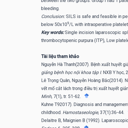
between the two groups. Group I had 1 patie
bleeding.
Conclusion:
SILS is safe and feasible in ped
9
below 50x10
/L with intraoperative platelet
Key words:
Single incision laparoscopic s
thrombocytopenic purpura (ITP), Low platel
Tài liệu tham khảo
Nguyễn Hà Thanh(2007). Bệnh xuất huyết gi
giảng bệnh học nội khoa tập I
. NXB Y học, 
Lê Trọng Quân, Nguyễn Hoàng Bắc(2014). Ng
vết mổ cắt lách trong điều trị xuất huyết giả
Minh
, 7(1), tr. 51-62.
Kuhne T92017). Diagnosis and management
childhood.
Hamostaseologie
, 37(1):36-44.
Delaitre B, Maignien B (1992). Laparoscopi