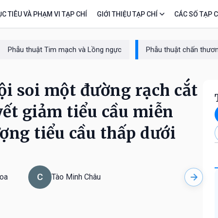
C TIÊU VÀ PHẠM VI TẠP CHÍ
GIỚI THIỆU TẠP CHÍ
CÁC SỐ TẠP C
Phẫu thuật Tim mạch và Lồng ngực
Phẫu thuật chấn thươn
ội soi một đường rạch cắt
yết giảm tiểu cầu miễn
ượng tiểu cầu thấp dưới
C
Hoa
Tào Minh Châu