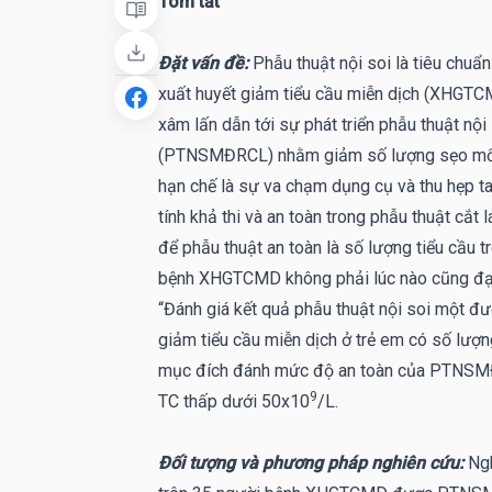
Tóm tắt
Đặt vấn đề:
Phẫu thuật nội soi là tiêu chuẩn
xuất huyết giảm tiểu cầu miễn dịch (XHGTCMD
xâm lấn dẫn tới sự phát triển phẫu thuật nộ
(PTNSMĐRCL) nhằm giảm số lượng sẹo mổ 
hạn chế là sự va chạm dụng cụ và thu hẹp 
tính khả thi và an toàn trong phẫu thuật cắt
để phẫu thuật an toàn là số lượng tiểu cầu 
bệnh XHGTCMD không phải lúc nào cũng đạt 
“Đánh giá kết quả phẫu thuật nội soi một đườ
giảm tiểu cầu miễn dịch ở trẻ em có số lượ
mục đích đánh mức độ an toàn của PTNSM
9
TC thấp dưới 50x10
/L.
Đối tượng và phương pháp nghiên cứu:
Ngh