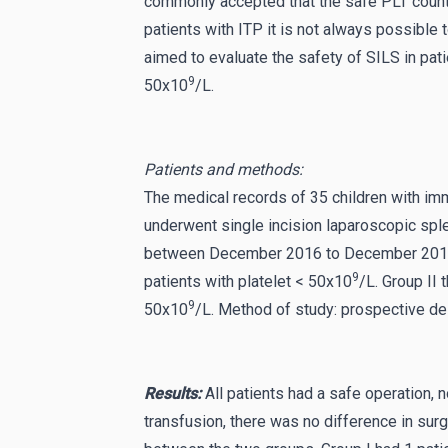
commonly accepted that the safe PLT count
patients with ITP it is not always possible 
aimed to evaluate the safety of SILS in pat
9
50x10
/L.
Patients and methods:
The medical records of 35 children with i
underwent single incision laparoscopic spl
between December 2016 to December 2019 
9
patients with platelet < 50x10
/L. Group II 
9
50x10
/L. Method of study: prospective de
Results:
All patients had a safe operation, 
transfusion, there was no difference in surg