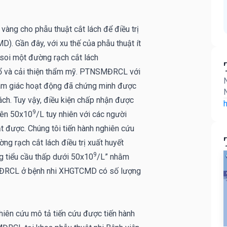
 vàng cho phẫu thuật cắt lách để điều trị
). Gần đây, với xu thế của phẫu thuật ít
i soi một đường rạch cắt lách
và cải thiện thẩm mỹ. PTNSMĐRCL với
N
tam giác hoạt động đã chứng minh được
N
 lách. Tuy vậy, điều kiện chấp nhận được
h
9
trên 50x10
/L tuy nhiên với các người
được. Chúng tôi tiến hành nghiên cứu
ng rạch cắt lách điều trị xuất huyết
9
ng tiểu cầu thấp dưới 50x10
/L” nhằm
ĐRCL ở bệnh nhi XHGTCMD có số lượng
iên cứu mô tả tiến cứu được tiến hành