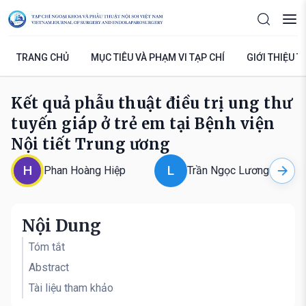
TRANG CHỦ
MỤC TIÊU VÀ PHẠM VI TẠP CHÍ
GIỚI THIỆU T
Kết quả phẫu thuật điều trị ung thư
tuyến giáp ở trẻ em tại Bệnh viện
Nội tiết Trung ương
H
L
Phan Hoàng Hiệp
Trần Ngọc Lương
Nội Dung
Tóm tắt
Abstract
Tài liệu tham khảo