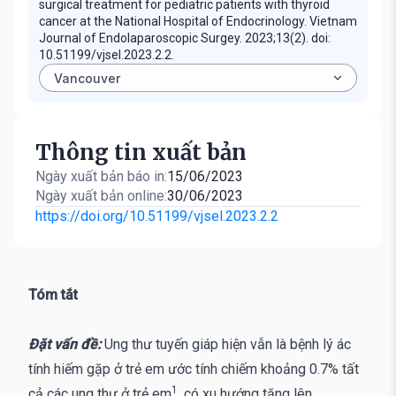
surgical treatment for pediatric patients with thyroid
cancer at the National Hospital of Endocrinology. Vietnam
Journal of Endolaparoscopic Surgey. 2023;13(2). doi:
10.51199/vjsel.2023.2.2.
Thông tin xuất bản
Ngày xuất bản báo in:
15/06/2023
Ngày xuất bản online:
30/06/2023
https://doi.org/10.51199/vjsel.2023.2.2
Tóm tắt
Đặt vấn đề:
Ung thư tuyến giáp hiện vẫn là bệnh lý ác
tính hiếm gặp ở trẻ em ước tính chiếm khoảng 0.7% tất
1
cả các ung thư ở trẻ em
, có xu hướng tăng lên.