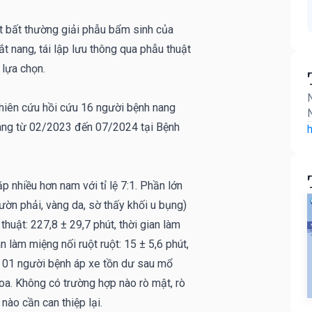
 bất thường giải phẫu bẩm sinh của
t nang, tái lập lưu thông qua phẫu thuật
 lựa chọn.
N
hiên cứu hồi cứu 16 người bệnh nang
N
ang từ 02/2023 đến 07/2024 tại Bệnh
h
p nhiều hơn nam với tỉ lệ 7:1. Phần lớn
ườn phải, vàng da, sờ thấy khối u bụng)
thuật: 227,8 ± 29,7 phút, thời gian làm
an làm miệng nối ruột ruột: 15 ± 5,6 phút,
g: 01 người bệnh áp xe tồn dư sau mổ
hoa. Không có trường hợp nào rò mật, rò
nào cần can thiệp lại.