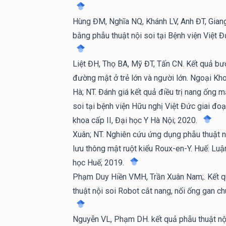
Hùng ĐM, Nghĩa NQ, Khánh LV, Anh ĐT, Giang
bằng phẫu thuật nội soi tại Bệnh viện Việt 
Liệt ĐH, Thọ BA, Mỹ ĐT, Tấn CN. Kết quả bư
đường mật ở trẻ lớn và người lớn. Ngoại Kh
Hà; NT. Đánh giá kết quả điều trị nang ống 
soi tại bệnh viện Hữu nghị Việt Đức giai đ
khoa cấp II, Đại học Y Hà Nội; 2020.
Xuân; NT. Nghiên cứu ứng dụng phẫu thuật nộ
lưu thông mật ruột kiểu Roux-en-Y. Huế: Luận
học Huế; 2019.
Phạm Duy Hiền VMH, Trần Xuân Nam;. Kết qu
thuật nội soi Robot cắt nang, nối ống gan 
Nguyễn VL, Phạm DH. kết quả phẫu thuật nội 