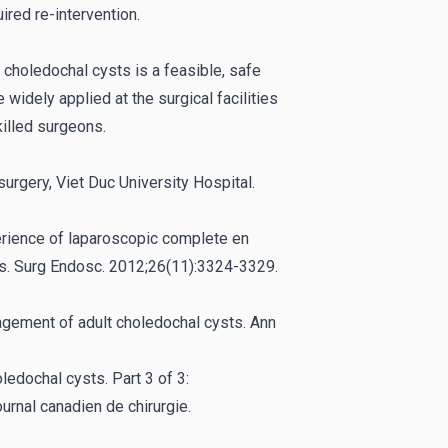
uired re-intervention.
 choledochal cysts is a feasible, safe
widely applied at the surgical facilities
illed surgeons.
urgery, Viet Duc University Hospital.
erience of laparoscopic complete en
lts. Surg Endosc. 2012;26(11):3324-3329.
gement of adult choledochal cysts. Ann
edochal cysts. Part 3 of 3:
urnal canadien de chirurgie.