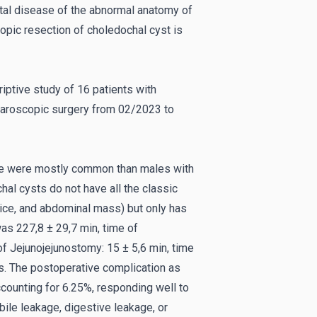
tal disease of the abnormal anatomy of
scopic resection of choledochal cyst is
iptive study of 16 patients with
paroscopic surgery from 02/2023 to
le were mostly common than males with
hal cysts do not have all the classic
ice, and abdominal mass) but only has
s 227,8 ± 29,7 min, time of
of Jejunojejunostomy: 15 ± 5,6 min, time
s. The postoperative complication as
counting for 6.25%, responding well to
ile leakage, digestive leakage, or