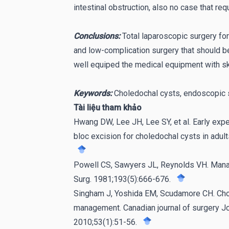
intestinal obstruction, also no case that req
Conclusions:
Total laparoscopic surgery for
and low-complication surgery that should be 
well equiped the medical equipment with sk
Keywords:
Choledochal cysts, endoscopic s
Tài liệu tham khảo
Hwang DW, Lee JH, Lee SY, et al. Early exp
bloc excision for choledochal cysts in adu
Powell CS, Sawyers JL, Reynolds VH. Mana
Surg. 1981;193(5):666-676.
Singham J, Yoshida EM, Scudamore CH. Chol
management. Canadian journal of surgery Jo
2010;53(1):51-56.