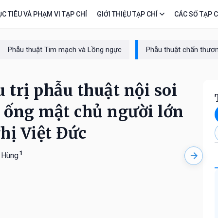
C TIÊU VÀ PHẠM VI TẠP CHÍ
GIỚI THIỆU TẠP CHÍ
CÁC SỐ TẠP C
Phẫu thuật Tim mạch và Lồng ngực
Phẫu thuật chấn thươn
 trị phẫu thuật nội soi
g ống mật chủ người lớn
hị Việt Đức
1
 Hùng