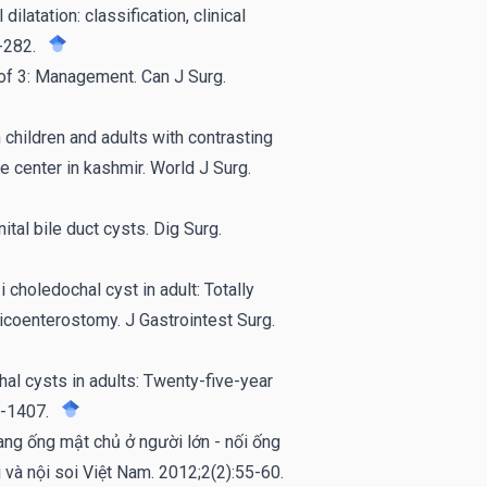
latation: classification, clinical
-282.
3 of 3: Management. Can J Surg.
n children and adults with contrasting
re center in kashmir. World J Surg.
tal bile duct cysts. Dig Surg.
choledochal cyst in adult: Totally
icoenterostomy. J Gastrointest Surg.
chal cysts in adults: Twenty-five-year
4-1407.
ang ống mật chủ ở người lớn - nối ống
 và nội soi Việt Nam. 2012;2(2):55-60.