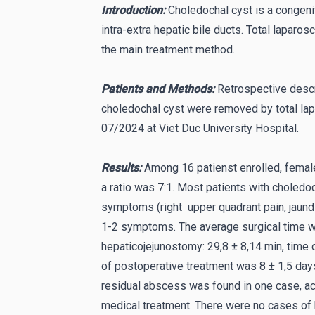
Introduction:
Choledochal cyst is a congeni
intra-extra hepatic bile ducts. Total laparo
the main treatment method.
Patients and Methods:
Retrospective descr
choledochal cyst were removed by total la
07/2024 at Viet Duc University Hospital.
Results:
Among 16 patienst enrolled, fema
a ratio was 7:1. Most patients with choledoc
symptoms (right upper quadrant pain, jaund
1-2 symptoms. The average surgical time wa
hepaticojejunostomy: 29,8 ± 8,14 min, time 
of postoperative treatment was 8 ± 1,5 day
residual abscess was found in one case, ac
medical treatment. There were no cases of b