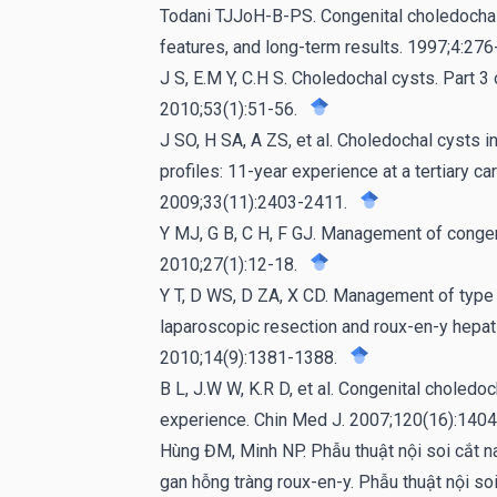
Todani TJJoH-B-PS. Congenital choledochal di
features, and long-term results. 1997;4:276
J S, E.M Y, C.H S. Choledochal cysts. Part 
2010;53(1):51-56.
J SO, H SA, A ZS, et al. Choledochal cysts i
profiles: 11-year experience at a tertiary ca
2009;33(11):2403-2411.
Y MJ, G B, C H, F GJ. Management of congeni
2010;27(1):12-18.
Y T, D WS, D ZA, X CD. Management of type i 
laparoscopic resection and roux-en-y hepat
2010;14(9):1381-1388.
B L, J.W W, K.R D, et al. Congenital choledo
experience. Chin Med J. 2007;120(16):140
Hùng ĐM, Minh NP. Phẫu thuật nội soi cắt n
gan hỗng tràng roux-en-y. Phẫu thuật nội soi