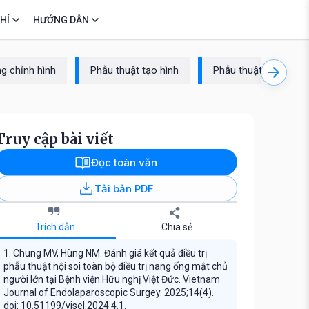
HÍ
HƯỚNG DẪN
g chỉnh hình
Phẫu thuật tạo hình
Phẫu thuật cột sống
Truy cập bài viết
Đọc toàn văn
Tải bản PDF
Trích dẫn
Chia sẻ
1. Chung MV, Hùng NM. Đánh giá kết quả điều trị
phẫu thuật nội soi toàn bộ điều trị nang ống mật chủ
người lớn tại Bệnh viện Hữu nghị Việt Đức. Vietnam
Journal of Endolaparoscopic Surgey. 2025;14(4).
doi: 10.51199/vjsel.2024.4.1.