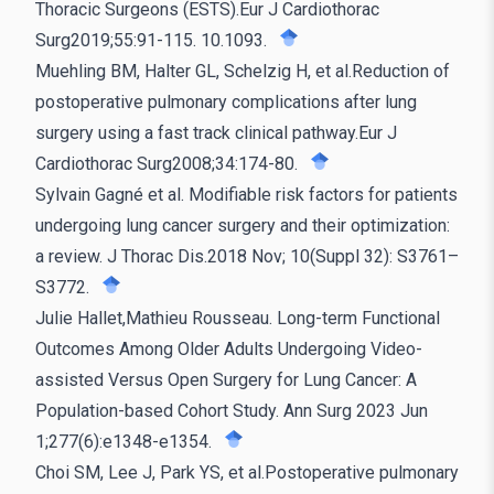
Thoracic Surgeons (ESTS).Eur J Cardiothorac
Surg2019;55:91-115. 10.1093.
Muehling BM, Halter GL, Schelzig H, et al.Reduction of
postoperative pulmonary complications after lung
surgery using a fast track clinical pathway.Eur J
Cardiothorac Surg2008;34:174-80.
Sylvain Gagné et al. Modifiable risk factors for patients
undergoing lung cancer surgery and their optimization:
a review. J Thorac Dis.2018 Nov; 10(Suppl 32): S3761–
S3772.
Julie Hallet,Mathieu Rousseau. Long-term Functional
Outcomes Among Older Adults Undergoing Video-
assisted Versus Open Surgery for Lung Cancer: A
Population-based Cohort Study. Ann Surg 2023 Jun
1;277(6):e1348-e1354.
Choi SM, Lee J, Park YS, et al.Postoperative pulmonary