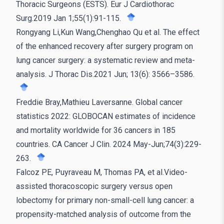
Thoracic Surgeons (ESTS). Eur J Cardiothorac
Surg.2019 Jan 1;55(1):91-115.
Rongyang Li,Kun Wang,Chenghao Qu et al. The effect
of the enhanced recovery after surgery program on
lung cancer surgery: a systematic review and meta-
analysis. J Thorac Dis.2021 Jun; 13(6): 3566–3586.
Freddie Bray,Mathieu Laversanne. Global cancer
statistics 2022: GLOBOCAN estimates of incidence
and mortality worldwide for 36 cancers in 185
countries. CA Cancer J Clin. 2024 May-Jun;74(3):229-
263.
Falcoz PE, Puyraveau M, Thomas PA, et al.Video-
assisted thoracoscopic surgery versus open
lobectomy for primary non-small-cell lung cancer: a
propensity-matched analysis of outcome from the