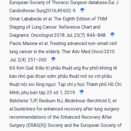
European Society of Thoracic Surgeon database.Eur J
Cardiothorac Surg2016;49:602-9.
Omar Lababede et al. The Eighth Edition of TNM
Staging of Lung Cancer: Reference Chart and
Diagrams. Oncologist.2018 Jul; 23(7): 844–848.
Paolo Maione et al. Treating advanced non-small cell
lung cancer in the elderly. Ther Adv Med Oncol.2010
Jul; 2(4): 251–260.
Đỗ Kim Quế. Điều trị phẫu thuật ung thư phổi không tế
bào nhỏ giai đoạn sớm: phẫu thuật mở so với phẫu
thuật nội soi lồng ngực. Tạp chí y học Thành phố Hồ Chí
Minh, phụ bản tập 23 số 1, 2019.
Batchelor TJP, Rasburn NJ, Abdelnour-Berchtold E, et
al.Guidelines for enhanced recovery after lung surgery:
recommendations of the Enhanced Recovery After
Surgery (ERAS(R)) Society and the European Society of