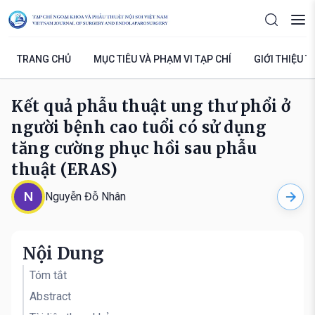
TRANG CHỦ
MỤC TIÊU VÀ PHẠM VI TẠP CHÍ
GIỚI THIỆU T
Kết quả phẫu thuật ung thư phổi ở
người bệnh cao tuổi có sử dụng
tăng cường phục hồi sau phẫu
thuật (ERAS)
N
Nguyễn Đỗ Nhân
Nội Dung
Tóm tắt
Abstract